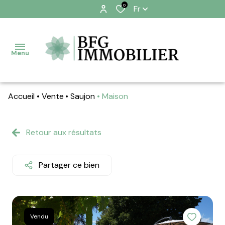
0
Fr
Menu
Accueil
Vente
Saujon
Maison
A
VENDRE
Retour aux résultats
A
LOUER
Partager ce bien
ESTIMATION
ALERTE
EMAIL
Vendu