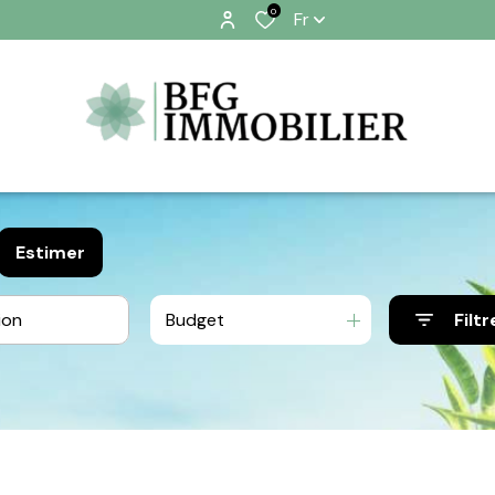
0
Fr
Estimer
Budget
Filtr
nnier