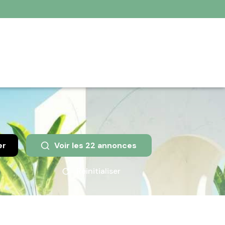
er
Voir les
22
annonces
Réinitialiser