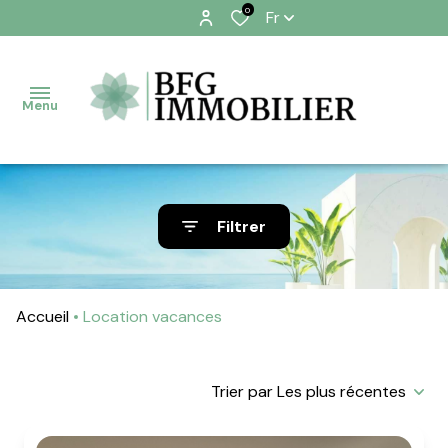
0
Fr
Menu
A
Filtrer
VENDRE
A
LOUER
Accueil
Location vacances
ESTIMATION
Trier par Les plus récentes
ALERTE
EMAIL